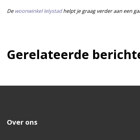
De
woonwinkel lelystad
helpt je graag verder aan een gaa
Gerelateerde bericht
Over ons